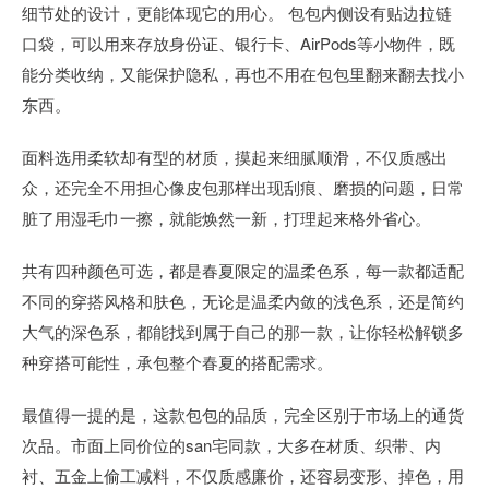
细节处的设计，更能体现它的用心。 包包内侧设有贴边拉链
口袋，可以用来存放身份证、银行卡、AirPods等小物件，既
能分类收纳，又能保护隐私，再也不用在包包里翻来翻去找小
东西。
面料选用柔软却有型的材质，摸起来细腻顺滑，不仅质感出
众，还完全不用担心像皮包那样出现刮痕、磨损的问题，日常
脏了用湿毛巾一擦，就能焕然一新，打理起来格外省心。
共有四种颜色可选，都是春夏限定的温柔色系，每一款都适配
不同的穿搭风格和肤色，无论是温柔内敛的浅色系，还是简约
大气的深色系，都能找到属于自己的那一款，让你轻松解锁多
种穿搭可能性，承包整个春夏的搭配需求。
最值得一提的是，这款包包的品质，完全区别于市场上的通货
次品。市面上同价位的san宅同款，大多在材质、织带、内
衬、五金上偷工减料，不仅质感廉价，还容易变形、掉色，用