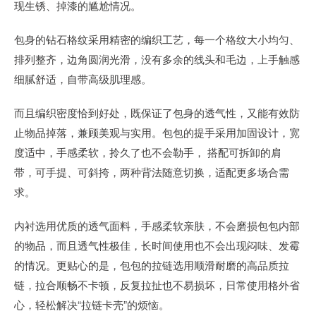
现生锈、掉漆的尴尬情况。
包身的钻石格纹采用精密的编织工艺，每一个格纹大小均匀、
排列整齐，边角圆润光滑，没有多余的线头和毛边，上手触感
细腻舒适，自带高级肌理感。
而且编织密度恰到好处，既保证了包身的透气性，又能有效防
止物品掉落，兼顾美观与实用。包包的提手采用加固设计，宽
度适中，手感柔软，拎久了也不会勒手， 搭配可拆卸的肩
带，可手提、可斜挎，两种背法随意切换，适配更多场合需
求。
内衬选用优质的透气面料，手感柔软亲肤，不会磨损包包内部
的物品，而且透气性极佳，长时间使用也不会出现闷味、发霉
的情况。更贴心的是，包包的拉链选用顺滑耐磨的高品质拉
链，拉合顺畅不卡顿，反复拉扯也不易损坏，日常使用格外省
心，轻松解决“拉链卡壳”的烦恼。