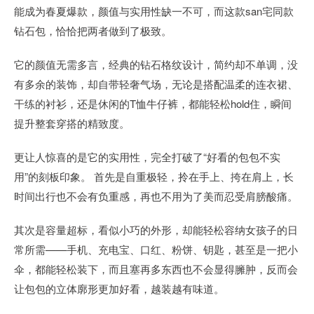
能成为春夏爆款，颜值与实用性缺一不可，而这款san宅同款
钻石包，恰恰把两者做到了极致。
它的颜值无需多言，经典的钻石格纹设计，简约却不单调，没
有多余的装饰，却自带轻奢气场，无论是搭配温柔的连衣裙、
干练的衬衫，还是休闲的T恤牛仔裤，都能轻松hold住，瞬间
提升整套穿搭的精致度。
更让人惊喜的是它的实用性，完全打破了“好看的包包不实
用”的刻板印象。 首先是自重极轻，拎在手上、挎在肩上，长
时间出行也不会有负重感，再也不用为了美而忍受肩膀酸痛。
其次是容量超标，看似小巧的外形，却能轻松容纳女孩子的日
常所需——手机、充电宝、口红、粉饼、钥匙，甚至是一把小
伞，都能轻松装下，而且塞再多东西也不会显得臃肿，反而会
让包包的立体廓形更加好看，越装越有味道。