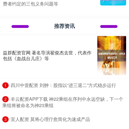
费者约定的三包义务问题等
推荐资讯
益群配资官网 著名导演翟俊杰去世，代表作
包括《血战台儿庄》等
​四川中壹配资 刘翀：股指以“进三退二”方式稳步运行
1
​丰云配资APP下载 神22乘组在序列中永远空缺，下一个
2
乘组将被命名为神23乘组
​宜人配资 莫将心理疗愈简化为速成产品
3