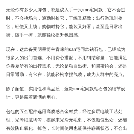
无论你有多少大牌包，都建议入手一只san宅同款，它不会过
时，不会挑场合，通勤时拎它，干练又精致；出行游玩时拎
它，轻便又上镜；购物时拎它，能装又好看；甚至是日常出
街，随手一挎，就能轻松提升氛围感。
现在，这款备受明星博主青睐的san宅同款钻石包，已经成为
很多人的出门首选。不用费心搭配，不用纠结容量，它能满足
你春夏所有的出行需求，无论是独自出街、和闺蜜约会，还是
日常通勤，有它在，就能轻松拿捏气质，成为人群中的亮点。
除了颜值、实用性和高品质，这款san宅同款钻石包的细节设
计，更是藏着满满的用心。
包包的五金配件选用高质感合金材质，经过多层电镀工艺处
理，光泽细腻均匀，摸起来光滑无毛刺，不仅颜值出众，还能
有效防止氧化、掉色，长时间使用也能保持崭新状态，不会出