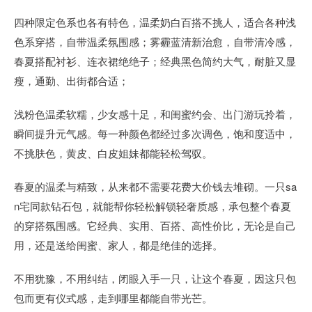
四种限定色系也各有特色，温柔奶白百搭不挑人，适合各种浅
色系穿搭，自带温柔氛围感；雾霾蓝清新治愈，自带清冷感，
春夏搭配衬衫、连衣裙绝绝子；经典黑色简约大气，耐脏又显
瘦，通勤、出街都合适；
浅粉色温柔软糯，少女感十足，和闺蜜约会、出门游玩拎着，
瞬间提升元气感。每一种颜色都经过多次调色，饱和度适中，
不挑肤色，黄皮、白皮姐妹都能轻松驾驭。
春夏的温柔与精致，从来都不需要花费大价钱去堆砌。一只sa
n宅同款钻石包，就能帮你轻松解锁轻奢质感，承包整个春夏
的穿搭氛围感。它经典、实用、百搭、高性价比，无论是自己
用，还是送给闺蜜、家人，都是绝佳的选择。
不用犹豫，不用纠结，闭眼入手一只，让这个春夏，因这只包
包而更有仪式感，走到哪里都能自带光芒。