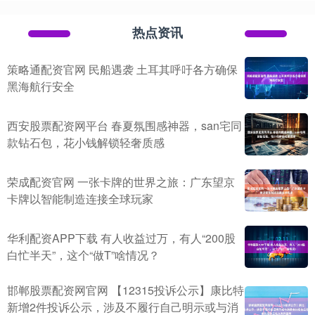
热点资讯
策略通配资官网 民船遇袭 土耳其呼吁各方确保
黑海航行安全
西安股票配资网平台 春夏氛围感神器，san宅同
款钻石包，花小钱解锁轻奢质感
荣成配资官网 一张卡牌的世界之旅：广东望京
卡牌以智能制造连接全球玩家
华利配资APP下载 有人收益过万，有人“200股
白忙半天”，这个“做T”啥情况？
邯郸股票配资网官网 【12315投诉公示】康比特
新增2件投诉公示，涉及不履行自己明示或与消