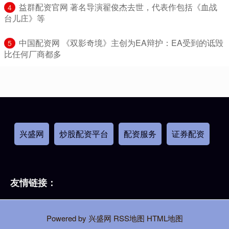
​益群配资官网 著名导演翟俊杰去世，代表作包括《血战
4
台儿庄》等
​中国配资网 《双影奇境》主创为EA辩护：EA受到的诋毁
5
比任何厂商都多
兴盛网
炒股配资平台
配资服务
证券配资
友情链接：
Powered by
兴盛网
RSS地图
HTML地图