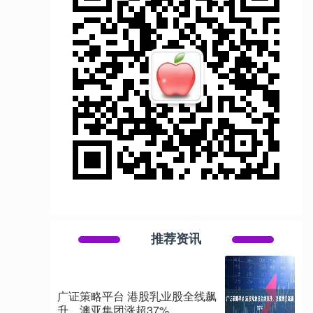
推荐资讯
广证策略平台 港股乳业股全线飙
升，澳亚集团涨超37%