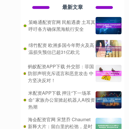
最新文章
策略通配资官网 民船遇袭 土耳其
呼吁各方确保黑海航行安全
绵竹配资 欧洲多国今年野火及高
温损失预估已超31亿欧元
蚂蚁配资APP下载 外交部：菲国
防部声明充斥谎言和恶意攻击 中
方坚决反对！
米配资APP下载 押注“下一场革
命” 家族办公室掀起机器人AI投资
热潮
海会配资官网 宋慧乔 Chaumet
新释大片：留白里的松弛，是时