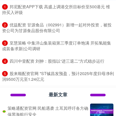
​邦尼配资APP下载 高盛上调港交所目标价至500港元 维
1
持买入评级
​优益配资 甘源食品（002991）新增一起对外投资，被投
2
资公司为甘源食品股份有限公司
​至慧策略 中集洋山集装箱第三季度订单饱满 开拓氢能集
3
成装备求新|公司调研
​四川中壹配资 刘翀：股指以“进三退二”方式稳步运行
4
​股来顺配资官网 *ST铖昌发预盈，预计2025年度归母净利
5
润9500万元至1.24亿元
最新文章
策略通配资官网 民船遇袭 土耳其呼吁各方确
保黑海航行安全