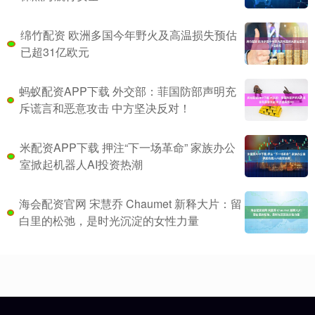
绵竹配资 欧洲多国今年野火及高温损失预估
已超31亿欧元
蚂蚁配资APP下载 外交部：菲国防部声明充
斥谎言和恶意攻击 中方坚决反对！
米配资APP下载 押注“下一场革命” 家族办公
室掀起机器人AI投资热潮
海会配资官网 宋慧乔 Chaumet 新释大片：留
白里的松弛，是时光沉淀的女性力量