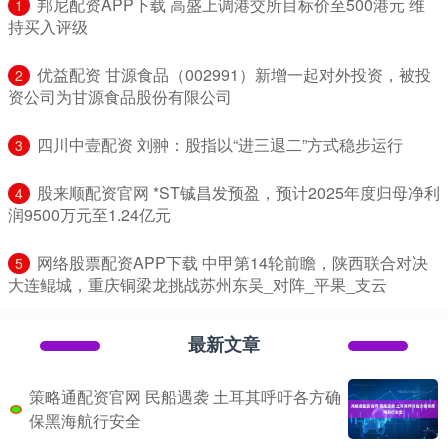
​邦尼配资APP下载 高盛上调港交所目标价至500港元 维
1
持买入评级
​优益配资 甘源食品（002991）新增一起对外投资，被投
2
资公司为甘源食品股份有限公司
​四川中壹配资 刘翀：股指以“进三退二”方式稳步运行
3
​股来顺配资官网 *ST铖昌发预盈，预计2025年度归母净利
4
润9500万元至1.24亿元
​网络股票配资APP下载 中甲第14轮前瞻，陕西联合对决
5
大连鲲城，重庆铜梁龙挑战苏州东吴_对阵_平果_支云
最新文章
策略通配资官网 民船遇袭 土耳其呼吁各方确
保黑海航行安全