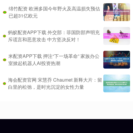
绵竹配资 欧洲多国今年野火及高温损失预估
已超31亿欧元
蚂蚁配资APP下载 外交部：菲国防部声明充
斥谎言和恶意攻击 中方坚决反对！
米配资APP下载 押注“下一场革命” 家族办公
室掀起机器人AI投资热潮
海会配资官网 宋慧乔 Chaumet 新释大片：留
白里的松弛，是时光沉淀的女性力量