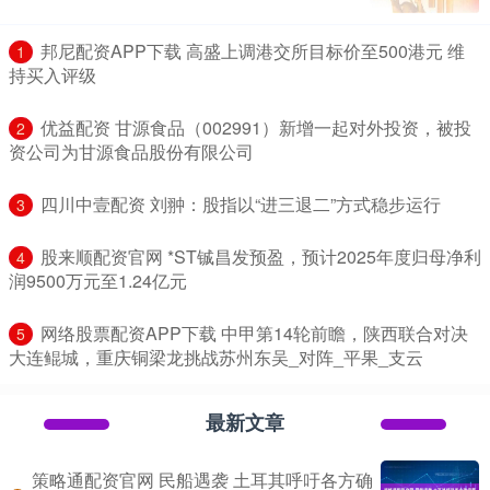
​邦尼配资APP下载 高盛上调港交所目标价至500港元 维
1
持买入评级
​优益配资 甘源食品（002991）新增一起对外投资，被投
2
资公司为甘源食品股份有限公司
​四川中壹配资 刘翀：股指以“进三退二”方式稳步运行
3
​股来顺配资官网 *ST铖昌发预盈，预计2025年度归母净利
4
润9500万元至1.24亿元
​网络股票配资APP下载 中甲第14轮前瞻，陕西联合对决
5
大连鲲城，重庆铜梁龙挑战苏州东吴_对阵_平果_支云
最新文章
策略通配资官网 民船遇袭 土耳其呼吁各方确