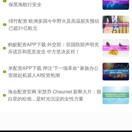
保黑海航行安全
绵竹配资 欧洲多国今年野火及高温损失预估
已超31亿欧元
蚂蚁配资APP下载 外交部：菲国防部声明充
斥谎言和恶意攻击 中方坚决反对！
米配资APP下载 押注“下一场革命” 家族办公
室掀起机器人AI投资热潮
海会配资官网 宋慧乔 Chaumet 新释大片：留
白里的松弛，是时光沉淀的女性力量