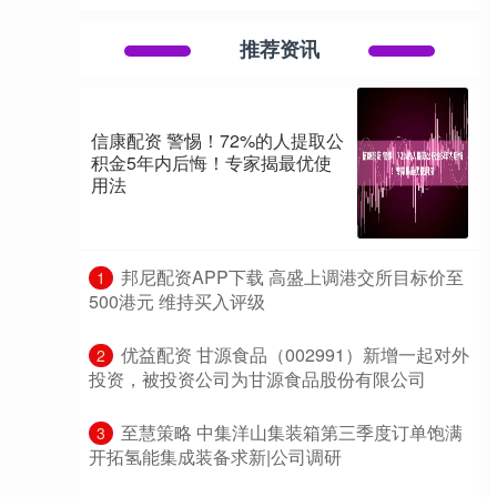
推荐资讯
信康配资 警惕！72%的人提取公
积金5年内后悔！专家揭最优使
用法
​邦尼配资APP下载 高盛上调港交所目标价至
1
500港元 维持买入评级
​优益配资 甘源食品（002991）新增一起对外
2
投资，被投资公司为甘源食品股份有限公司
​至慧策略 中集洋山集装箱第三季度订单饱满
3
开拓氢能集成装备求新|公司调研