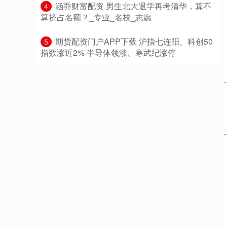
​涵乔财富配资 男生北大退学再考清华，算不
4
算挤占名额？_专业_名校_志愿
​期货配资门户APP下载 沪指七连阳、科创50
5
指数涨近2% 半导体领涨、寒武纪涨停