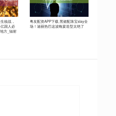
发生核战，
粤友配资APP下载 黑裙配珠宝slay全
4亿国人必
场！迪丽热巴这波晚宴造型太绝了
地方_辐射