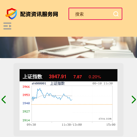
上证指数
3947.91
7.87
0.20%