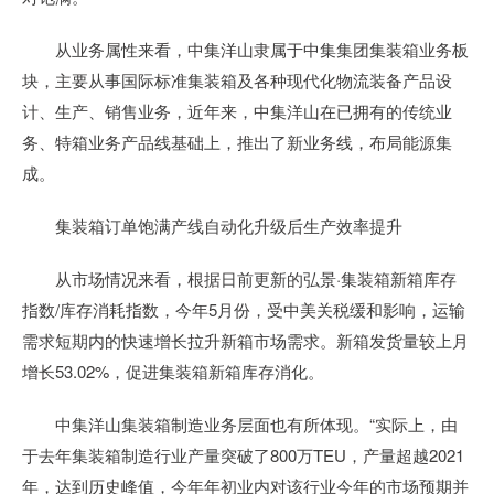
从业务属性来看，中集洋山隶属于中集集团集装箱业务板
块，主要从事国际标准集装箱及各种现代化物流装备产品设
计、生产、销售业务，近年来，中集洋山在已拥有的传统业
务、特箱业务产品线基础上，推出了新业务线，布局能源集
成。
集装箱订单饱满产线自动化升级后生产效率提升
从市场情况来看，根据日前更新的弘景·集装箱新箱库存
指数/库存消耗指数，今年5月份，受中美关税缓和影响，运输
需求短期内的快速增长拉升新箱市场需求。新箱发货量较上月
增长53.02%，促进集装箱新箱库存消化。
中集洋山集装箱制造业务层面也有所体现。“实际上，由
于去年集装箱制造行业产量突破了800万TEU，产量超越2021
年，达到历史峰值，今年年初业内对该行业今年的市场预期并