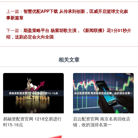
上一篇：
智慧优配APP下载 从传承到创新，匡威开启篮球文化叙
事新篇章
下一篇：
期盈策略平台 杨紫胡歌主演，《新闻联播》花1分51秒介
绍，这剧必定会火向全国
相关文章
易融资配资官网 1218交易进行
启云配资官网 南京名表回收店
时15-16点
铺，收的顶排名第一