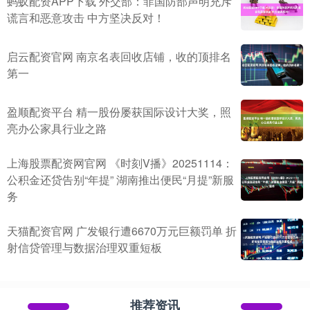
蚂蚁配资APP下载 外交部：菲国防部声明充斥
谎言和恶意攻击 中方坚决反对！
启云配资官网 南京名表回收店铺，收的顶排名
第一
盈顺配资平台 精一股份屡获国际设计大奖，照
亮办公家具行业之路
上海股票配资网官网 《时刻V播》20251114：
公积金还贷告别“年提” 湖南推出便民“月提”新服
务
天猫配资官网 广发银行遭6670万元巨额罚单 折
射信贷管理与数据治理双重短板
推荐资讯