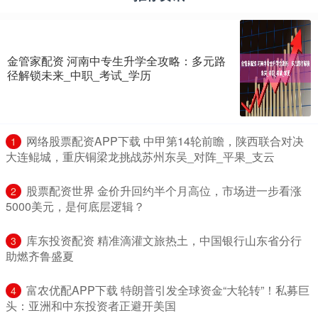
金管家配资 河南中专生升学全攻略：多元路
径解锁未来_中职_考试_学历
​网络股票配资APP下载 中甲第14轮前瞻，陕西联合对决
1
大连鲲城，重庆铜梁龙挑战苏州东吴_对阵_平果_支云
​股票配资世界 金价升回约半个月高位，市场进一步看涨
2
5000美元，是何底层逻辑？
​库东投资配资 精准滴灌文旅热土，中国银行山东省分行
3
助燃齐鲁盛夏
​富农优配APP下载 特朗普引发全球资金“大轮转”！私募巨
4
头：亚洲和中东投资者正避开美国