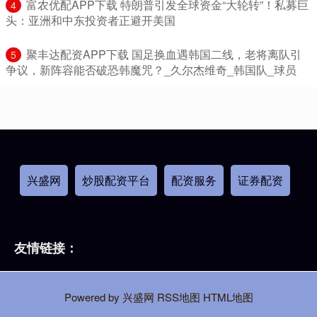
​富农优配APP下载 特朗普引发全球资金“大轮转”！私募巨
4
头：亚洲和中东投资者正避开美国
​聚丰达配资APP下载 国足换血遇韩国二线，老将离队引
5
争议，新阵容能否破恐韩魔咒？_久尔杰维奇_韩国队_球员
兴盛网
炒股配资平台
配资服务
证券配资
友情链接：
Powered by
兴盛网
RSS地图
HTML地图