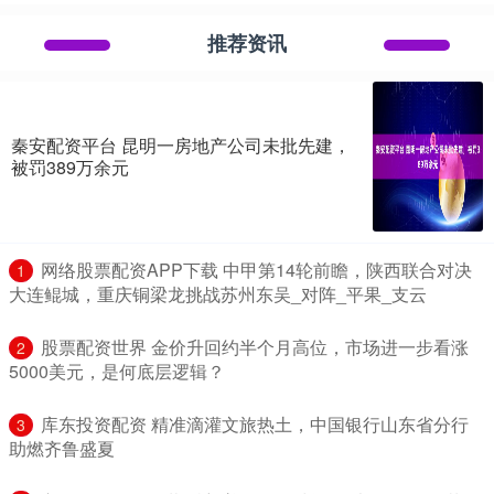
推荐资讯
秦安配资平台 昆明一房地产公司未批先建，
被罚389万余元
​网络股票配资APP下载 中甲第14轮前瞻，陕西联合对决
1
大连鲲城，重庆铜梁龙挑战苏州东吴_对阵_平果_支云
​股票配资世界 金价升回约半个月高位，市场进一步看涨
2
5000美元，是何底层逻辑？
​库东投资配资 精准滴灌文旅热土，中国银行山东省分行
3
助燃齐鲁盛夏