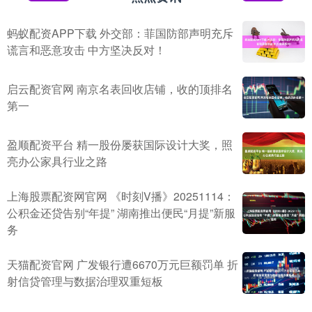
蚂蚁配资APP下载 外交部：菲国防部声明充斥
谎言和恶意攻击 中方坚决反对！
启云配资官网 南京名表回收店铺，收的顶排名
第一
盈顺配资平台 精一股份屡获国际设计大奖，照
亮办公家具行业之路
上海股票配资网官网 《时刻V播》20251114：
公积金还贷告别“年提” 湖南推出便民“月提”新服
务
天猫配资官网 广发银行遭6670万元巨额罚单 折
射信贷管理与数据治理双重短板