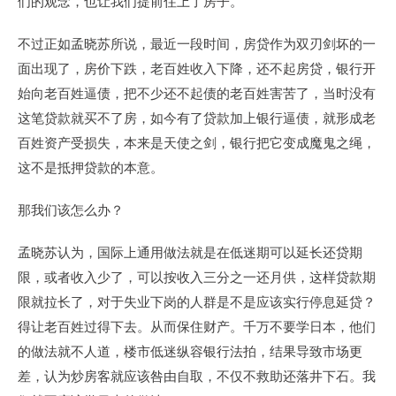
们的观念，也让我们提前住上了房子。
不过正如孟晓苏所说，最近一段时间，房贷作为双刃剑坏的一
面出现了，房价下跌，老百姓收入下降，还不起房贷，银行开
始向老百姓逼债，把不少还不起债的老百姓害苦了，当时没有
这笔贷款就买不了房，如今有了贷款加上银行逼债，就形成老
百姓资产受损失，本来是天使之剑，银行把它变成魔鬼之绳，
这不是抵押贷款的本意。
那我们该怎么办？
孟晓苏认为，国际上通用做法就是在低迷期可以延长还贷期
限，或者收入少了，可以按收入三分之一还月供，这样贷款期
限就拉长了，对于失业下岗的人群是不是应该实行停息延贷？
得让老百姓过得下去。从而保住财产。千万不要学日本，他们
的做法就不人道，楼市低迷纵容银行法拍，结果导致市场更
差，认为炒房客就应该咎由自取，不仅不救助还落井下石。我