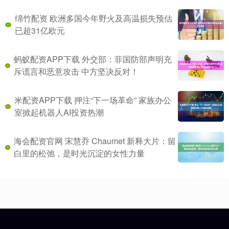
绵竹配资 欧洲多国今年野火及高温损失预估
已超31亿欧元
蚂蚁配资APP下载 外交部：菲国防部声明充
斥谎言和恶意攻击 中方坚决反对！
米配资APP下载 押注“下一场革命” 家族办公
室掀起机器人AI投资热潮
海会配资官网 宋慧乔 Chaumet 新释大片：留
白里的松弛，是时光沉淀的女性力量