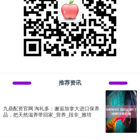
推荐资讯
九鼎配资官网 淘礼多：邂逅加拿大进口保养
品，把天然滋养带回家_营养_段非_雅培