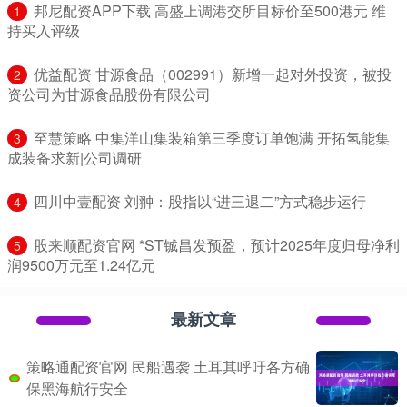
​邦尼配资APP下载 高盛上调港交所目标价至500港元 维
1
持买入评级
​优益配资 甘源食品（002991）新增一起对外投资，被投
2
资公司为甘源食品股份有限公司
​至慧策略 中集洋山集装箱第三季度订单饱满 开拓氢能集
3
成装备求新|公司调研
​四川中壹配资 刘翀：股指以“进三退二”方式稳步运行
4
​股来顺配资官网 *ST铖昌发预盈，预计2025年度归母净利
5
润9500万元至1.24亿元
最新文章
策略通配资官网 民船遇袭 土耳其呼吁各方确
保黑海航行安全