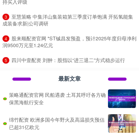
持买入评级
​至慧策略 中集洋山集装箱第三季度订单饱满 开拓氢能集
3
成装备求新|公司调研
​股来顺配资官网 *ST铖昌发预盈，预计2025年度归母净利
4
润9500万元至1.24亿元
​四川中壹配资 刘翀：股指以“进三退二”方式稳步运行
5
最新文章
策略通配资官网 民船遇袭 土耳其呼吁各方确
保黑海航行安全
绵竹配资 欧洲多国今年野火及高温损失预估
已超31亿欧元