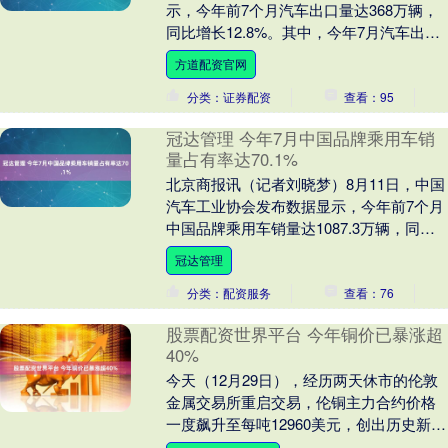
示，今年前7个月汽车出口量达368万辆，
同比增长12.8%。其中，今年7月汽车出口
57.5万辆，环比下降2.8%，同比增长....
方道配资官网
分类：证券配资
查看：95
冠达管理 今年7月中国品牌乘用车销
量占有率达70.1%
北京商报讯（记者刘晓梦）8月11日，中国
汽车工业协会发布数据显示，今年前7个月
中国品牌乘用车销量达1087.3万辆，同比
增长24.4%，销量占有率达68.6%，....
冠达管理
分类：配资服务
查看：76
股票配资世界平台 今年铜价已暴涨超
40%
今天（12月29日），经历两天休市的伦敦
金属交易所重启交易，伦铜主力合约价格
一度飙升至每吨12960美元，创出历史新
高。今年以来，国际铜价累计涨幅已超