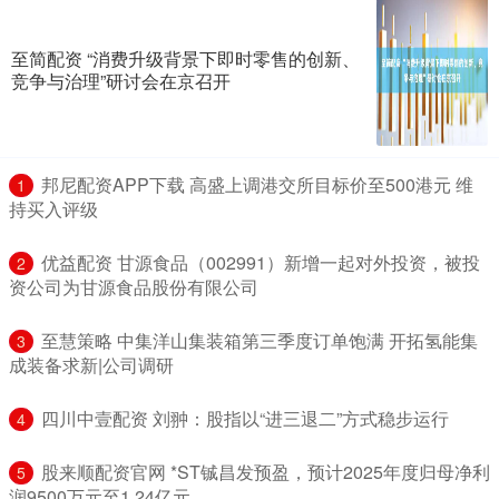
至简配资 “消费升级背景下即时零售的创新、
竞争与治理”研讨会在京召开
​邦尼配资APP下载 高盛上调港交所目标价至500港元 维
1
持买入评级
​优益配资 甘源食品（002991）新增一起对外投资，被投
2
资公司为甘源食品股份有限公司
​至慧策略 中集洋山集装箱第三季度订单饱满 开拓氢能集
3
成装备求新|公司调研
​四川中壹配资 刘翀：股指以“进三退二”方式稳步运行
4
​股来顺配资官网 *ST铖昌发预盈，预计2025年度归母净利
5
润9500万元至1.24亿元