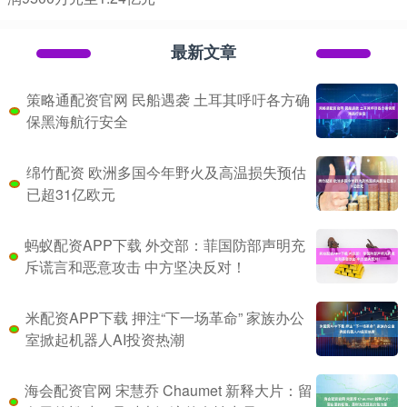
最新文章
策略通配资官网 民船遇袭 土耳其呼吁各方确
保黑海航行安全
绵竹配资 欧洲多国今年野火及高温损失预估
已超31亿欧元
蚂蚁配资APP下载 外交部：菲国防部声明充
斥谎言和恶意攻击 中方坚决反对！
米配资APP下载 押注“下一场革命” 家族办公
室掀起机器人AI投资热潮
海会配资官网 宋慧乔 Chaumet 新释大片：留