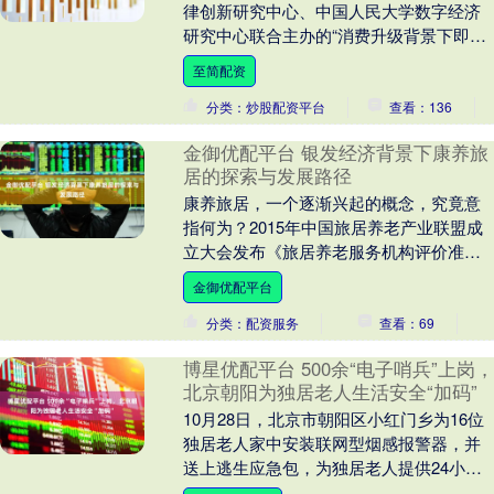
律创新研究中心、中国人民大学数字经济
研究中心联合主办的“消费升级背景下即时
零售的创新、竞争与治理”研讨会在中国人
至简配资
民大学顺利召....
分类：炒股配资平台
查看：136
金御优配平台 银发经济背景下康养旅
居的探索与发展路径
康养旅居，一个逐渐兴起的概念，究竟意
指何为？2015年中国旅居养老产业联盟成
立大会发布《旅居养老服务机构评价准
则》中给出的定义：老年人在常住地域以
金御优配平台
外的地域旅行并....
分类：配资服务
查看：69
博星优配平台 500余“电子哨兵”上岗，
北京朝阳为独居老人生活安全“加码”
10月28日，北京市朝阳区小红门乡为16位
独居老人家中安装联网型烟感报警器，并
送上逃生应急包，为独居老人提供24小时
不间断的安全守护，切实保障生命财产安