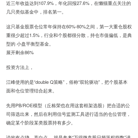
近三年收益达到107.9%，年化回报27.6%，在懒猫重点关注的
几只类似基金中，排名第一。
这只基金股票仓位常年保持在60%-80%之间，第一大重仓股权
重很少超过1.5%，行业和个股都很分散，持仓市值偏低，是典
型的 小盘平衡型基金。
展开剩余86%
投资方法上，
江峰使用的是“double Q策略”，俗称“双轮驱动”，把个股基本
面和仓位管理结合起来。
先用PB/ROE模型（丘栋荣也在用这套框架选股）把合适的公
司筛选出来，然后在利用信号监测工具进行适当的仓位管理，
确定某个阶段某类股票持有多少。
说的有点绕，直白点， 就是参考“万得微盘股日频等权指数”进