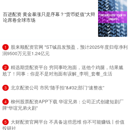
百进配资 黄金暴涨只是序幕？“货币贬值”大辩
论席卷全球市场
​股来顺配资官网 *ST铖昌发预盈，预计2025年度归母净利
1
润9500万元至1.24亿元
​精选期货配资平台 穷同事吃泡面，送他个鸡腿，结果尴
2
尬了！同事：你是不是对泡面有误解_李明_套餐_生活
​北京配资公司 市民“随手拍”&#32;部门“速整改”
3
​柳州股票配资APP下载 华谊兄弟：公司正式创建短剧厂
4
牌“华谊兄弟火剧”
​大财配资官网平台 不具备这些思维 你不可能赚钱丨价值
5
投研社